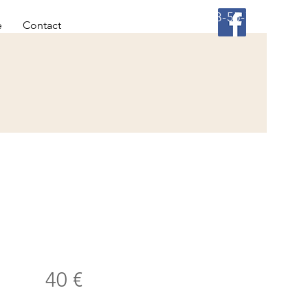
06-62-38-55-76
e
Contact
40 €